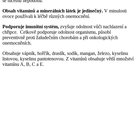
se ničemu nepodobá.
Obsah vitamínů a minerálních látek je jedinečný.
V minulosti
ovoce používali k léčbě různých onemocnění.
Podporuje imunitní systém,
zvyšuje odolnost vůči nachlazení a
chřipce. Celkově podporuje odolnost organismu, působí
preventivně proti žaludečním chorobám a při onkologických
onemocněních.
Obsahuje vápník, hořčík, draslík, sodík, mangan, železo, kyselinu
listovou, kyselinu pantotenovou. Z vitamínů obsahuje větší množství
vitamínu A, B, C a E.