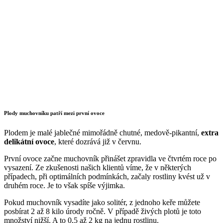
Plody muchovníku patří mezi první ovoce
Plodem je malé jablečné mimořádně chutné, medově-pikantní,
extra
delikátní ovoce
, které dozrává již v červnu.
První ovoce začne muchovník přinášet zpravidla ve čtvrtém roce po
vysazení. Ze zkušenosti našich klientů víme, že v některých
případech, při optimálních podmínkách, začaly rostliny kvést už v
druhém roce. Je to však spíše výjimka.
Pokud muchovník vysadíte jako solitér, z jednoho keře můžete
posbírat 2 až 8 kilo úrody ročně. V případě živých plotů je toto
množství nižší. A to 0,5 až 2 kg na jednu rostlinu.