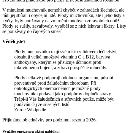
V minulosti muchovník nemohl chybět v zahradách šlechticů, ale
rádi jej sbírali i obyčejní lidé. Plody muchovníku, ale i jeho listy a
květy, byly používány na zmírnění mnohých zdravotních obtíží.
Plody se sušily, zavařovaly, vyráběl se z nich lektvar i likéry. Listy
se používaly do čajových směsí.
Věděli jste?
Plody muchovníku mají své místo v lidovém léčitelství,
obsahují velké množství vitamínu C a B12, barviva
anthokyany, kterým se přisuzuje účinnost proti
rakovinnému bujení, a zdraví prospěšné minerály.
Plody celkově podporují odolnost organismu, působí
preventivně proti žaludečním chorobám. Při
onkologických onemocněních je možné plody
muchovníku podávat jako podpůrný doplněk stravy.
Trápí-li Vás žaludečních a střevních potíže, může být
podáván čaj ze sušených listů.
Zdroj: Wikipedie
Přijímáme objednávky pro podzimní sezónu 2026.
Využijte omezenou akční nabídku!