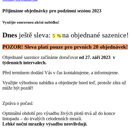
Přijímáme objednávky pro podzimní sezónu 2023
Využijte omezenou akční nabídku!
Dnes
ještě sleva:
na objednané sazenice!
5 %
POZOR! Sleva platí pouze pro prvních 20 objednávek!
Objednané sazenice začínáme doručovat
od 27. září 2023 v
týdenních intervalech.
Před termínem dodání Vás v čas kontaktujeme, a informujeme.
Využijte výhodnou nabídku a objednejte hned teď, protože zítra už
může být pozdě!
Zpráva o počasí:
Optimální období pro výsadbu živých plotů trvá až do konce
listopadu – do trvalých celodenních mrazů.
Lehké noční mrazíky výsadbu neovlivňují.