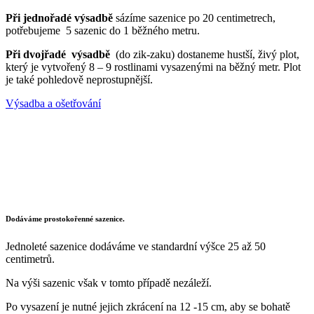
Při jednořadé výsadbě
sázíme sazenice po 20 centimetrech,
potřebujeme 5 sazenic do 1 běžného metru.
Při dvojřadé výsadbě
(do zik-zaku) dostaneme hustší, živý plot,
který je vytvořený 8 – 9 rostlinami vysazenými na běžný metr. Plot
je také pohledově neprostupnější.
Výsadba a ošetřování
Dodáváme prostokořenné sazenice.
Jednoleté sazenice dodáváme ve standardní výšce 25 až 50
centimetrů.
Na výši sazenic však v tomto případě nezáleží.
Po vysazení je nutné jejich zkrácení na 12 -15 cm, aby se bohatě