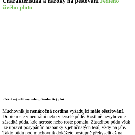
Charakteristika a nároky na pěstování
Jedlého
živého plotu
Překrásný střižený nebo přírodní živý plot
Muchovník je
nenáročná rostlina
vyžadující
málo ošetřování
.
Dobře roste v neutrální nebo v kyselé půdě. Rostlině nevyhovuje
zásaditá půda, kde neroste nebo roste pomalu. Zásaditou půdu však
lze upravit posypáním hrabanky z jehličnatých lesů, vždy na jaře.
Takto půdu pod muchovník dokážete postupně překyselit až na