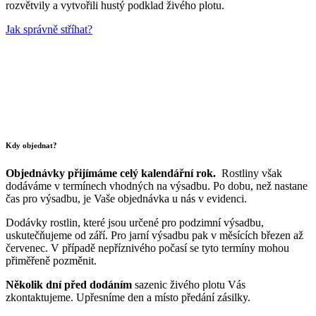
rozvětvily a vytvořili hustý podklad živého plotu.
Jak správně stříhat?
Kdy objednat?
Objednávky přijímáme celý kalendářní rok.
Rostliny však
dodáváme v termínech vhodných na výsadbu. Po dobu, než nastane
čas pro výsadbu, je Vaše objednávka u nás v evidenci.
Dodávky rostlin, které jsou určené pro podzimní výsadbu,
uskutečňujeme od září. Pro jarní výsadbu pak v měsících březen až
červenec. V případě nepříznivého počasí se tyto termíny mohou
přiměřeně pozměnit.
Několik dní před dodáním
sazenic živého plotu Vás
zkontaktujeme. Upřesníme den a místo předání zásilky.