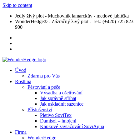
Skip to content
Jedlý živý plot - Muchovník lamarckův - medové jablíčka
WonderHedge® - Zázračný živý plot - Tel.: (+420) 725 823
900
Úvod
Zdarma pro Vás
Rostlina
Pěstování a péče
Výsadba a ošetřování
Jak správně stříhat
Jak uskladnit sazenice
Příslušenství
Pletivo SoviTex
Damisol – hnojení
Kapkové zavlažování SoviAqua
Firma
WonderHedge