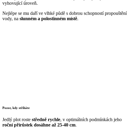
vyhovující úroveň.
Nejlépe se mu daří ve vlhké půdě s dobrou schopností propouštění
vody, na
slunném a polostinném místě
.
Pozor, kdy stříháte
Jedlý plot roste
středně rychle
, v optimálních podmínkách jeho
roční přírůstek dosáhne až 25-40 cm
.