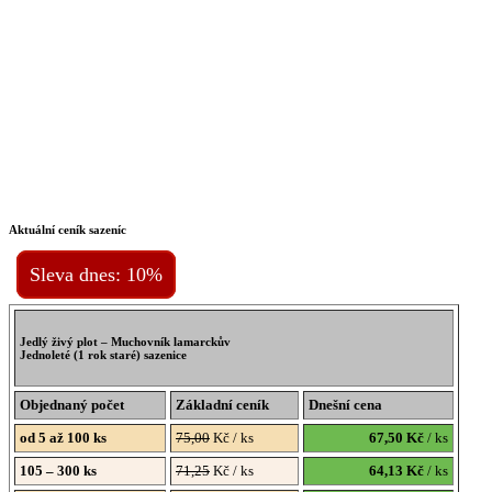
Aktuální ceník sazeníc
Sleva dnes: 10%
Jedlý živý plot – Muchovník lamarckův
Jednoleté (1 rok staré) sazenice
Objednaný počet
Základní ceník
Dnešní cena
od 5 až 100 ks
75,00
Kč / ks
67,50 Kč
/ ks
105 – 300 ks
71,25
Kč / ks
64,13 Kč
/ ks