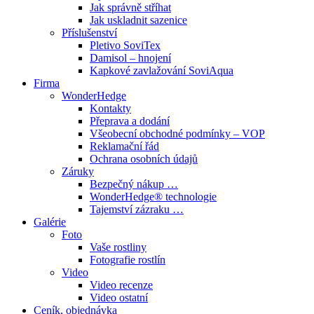
Jak správně stříhat
Jak uskladnit sazenice
Příslušenství
Pletivo SoviTex
Damisol – hnojení
Kapkové zavlažování SoviAqua
Firma
WonderHedge
Kontakty
Přeprava a dodání
Všeobecní obchodné podmínky – VOP
Reklamační řád
Ochrana osobních údajů
Záruky
Bezpečný nákup …
WonderHedge® technologie
Tajemství zázraku …
Galérie
Foto
Vaše rostliny
Fotografie rostlín
Video
Video recenze
Video ostatní
Ceník, objednávka