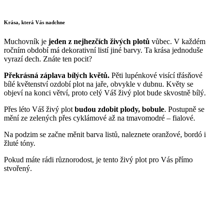
Krása, která Vás nadchne
Muchovník je
jeden z nejhezčích živých plotů
vůbec. V každém
ročním období má dekorativní listí jiné barvy. Ta krása jednoduše
vyrazí dech. Znáte ten pocit?
Překrásná záplava bílých květů.
Pěti lupénkové visící třásňové
bílé květenství ozdobí plot na jaře, obvykle v dubnu. Květy se
objeví na konci větví, proto celý Váš živý plot bude skvostně bílý.
Přes léto Váš živý plot
budou zdobit plody, bobule
. Postupně se
mění ze zelených přes cyklámové až na tmavomodré – fialové.
Na podzim se začne měnit barva listů, naleznete oranžové, bordó i
žluté tóny.
Pokud máte rádi různorodost, je tento živý plot pro Vás přímo
stvořený.