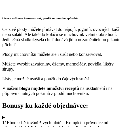
Ovoce můžeme konzervovat, použít na mnoho způsobů
Čerstvé plody můžete přidávat do nápojů, jogurtů, ovocných kaší
nebo salátů. Ale také do koláčů se muchovník velmi dobře hodí.
Jedinečná sladkokyselá chuť dodává jídlu nezaměnitelnou pikantní
příchuť.
Plody muchovníku můžete ale i sušit nebo konzervovat.
Můžete vyrobit zavařeniny, džemy, marmelády, povidla, likéry,
sirupy.
Listy je možné usušit a použít do čajových směsí.
V našem
blogu najdete množství receptů
na uskladnění i na
přípravu chutných pokrmů z plodů muchovníku.
Bonusy ku každé objednávce:
1/ Ebook: Pěstování živých plotů“: Kompletní průvodce od