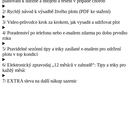
plánování k údržbě a hnojení a řešení v případě chorob
2/ Rychlý návod k výsadbě živého plotu (PDF ke stažení)
3/ Video-průvodce krok za krokem, jak vysadit a udržovat plot
4/ Poradenství po telefonu nebo e-mailem zdarma po dobu prvního
roku
5/ Pravidelné sezónní tipy a triky zasílané e-mailem pro udržení
plotu v top kondici
6/ Elektronický zpravodaj „12 měsíců v zahradě“: Tipy a triky pro
každý měsíc
7/ EXTRA sleva na další nákup sazenic