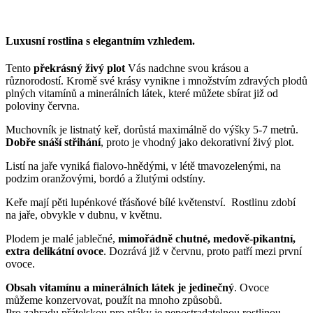
Luxusní rostlina s elegantním vzhledem.
Tento
překrásný živý plot
Vás nadchne svou krásou a
různorodostí. Kromě své krásy vynikne i množstvím zdravých plodů
plných vitamínů a minerálních látek, které můžete sbírat již od
poloviny června.
Muchovník je listnatý keř, dorůstá maximálně do výšky 5-7 metrů.
Dobře snáší střihání
, proto je vhodný jako dekorativní živý plot.
Listí na jaře vyniká fialovo-hnědými, v létě tmavozelenými, na
podzim oranžovými, bordó a žlutými odstíny.
Keře mají pěti lupénkové třásňové bílé květenství. Rostlinu zdobí
na jaře, obvykle v dubnu, v květnu.
Plodem je malé jablečné,
mimořádně chutné, medově-pikantní,
extra delikátní ovoce
. Dozrává již v červnu, proto patří mezi první
ovoce.
Obsah vitamínu a minerálních látek je jedinečný
. Ovoce
můžeme konzervovat, použít na mnoho způsobů.
Pro zahradu přátelskou pro ptáky je nepostradatelnou rostlinou.