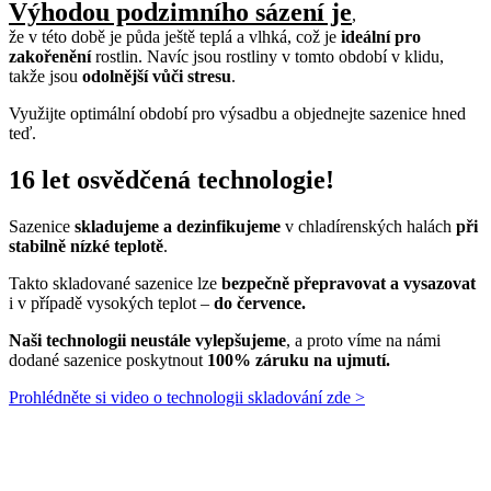
Výhodou podzimního sázení je
,
že v této době je půda ještě teplá a vlhká, což je
ideální pro
zakořenění
rostlin. Navíc jsou rostliny v tomto období v klidu,
takže jsou
odolnější vůči stresu
.
Využijte optimální období pro výsadbu a objednejte sazenice hned
teď.
16 let osvědčená technologie!
Sazenice
skladujeme a dezinfikujeme
v chladírenských halách
při
stabilně nízké teplotě
.
Takto skladované sazenice lze
bezpečně přepravovat a vysazovat
i v případě vysokých teplot –
do července.
Naši technologii neustále vylepšujeme
, a proto víme na námi
dodané sazenice poskytnout
100% záruku na ujmutí.
Prohlédněte si video o technologii skladování zde >