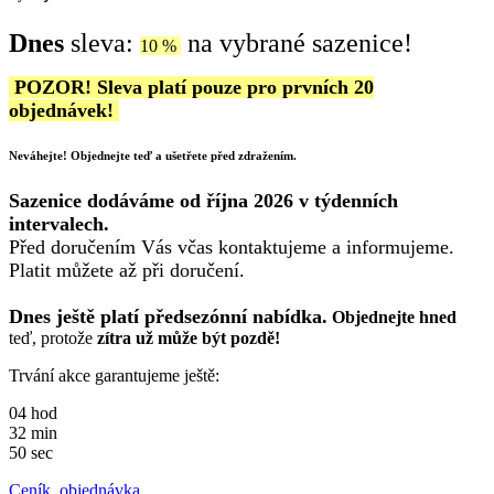
Dnes
sleva:
na vybrané sazenice!
10 %
POZOR! Sleva platí pouze pro prvních 20
objednávek!
Neváhejte! Objednejte teď a ušetřete před zdražením.
Sazenice dodáváme od října 2026
v týdenních
intervalech.
Před doručením Vás včas kontaktujeme a informujeme.
Platit můžete až při doručení.
Dnes ještě platí předsezónní nabídka.
Objednejte hned
teď, protože
zítra už může být pozdě!
Trvání akce garantujeme ještě:
04
hod
32
min
49
sec
Ceník, objednávka