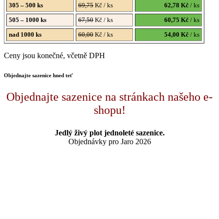
305 – 500 ks
69,75
Kč / ks
62,78 Kč
/ ks
505 – 1000 ks
67,50
Kč / ks
60,75 Kč
/ ks
nad 1000 ks
60,00
Kč / ks
54,00 Kč
/ ks
Ceny jsou konečné, včetně DPH
Objednajte sazenice hned teť
Objednajte sazenice na stránkach našeho e-
shopu!
Jedlý živý plot jednoleté sazenice.
Objednávky pro Jaro 2026