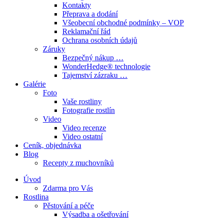
Kontakty
Přeprava a dodání
Všeobecní obchodné podmínky – VOP
Reklamační řád
Ochrana osobních údajů
Záruky
Bezpečný nákup …
WonderHedge® technologie
Tajemství zázraku …
Galérie
Foto
Vaše rostliny
Fotografie rostlín
Video
Video recenze
Video ostatní
Ceník, objednávka
Blog
Recepty z muchovníků
Úvod
Zdarma pro Vás
Rostlina
Pěstování a péče
Výsadba a ošetřování