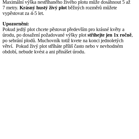
Maximální výška nestříhaného živého plotu může dosáhnout 5 až
7 metry.
Krásný hustý živý plot
běžných rozměrů můžete
vypěstovat za 4-5 let.
Upozornění:
Pokud jedlý plot chcete pěstovat především pro krásné květy a
úrodu, po dosažení požadované výšky plot
stříhejte jen 1x ročně
,
po sebrání plodů. Muchovník totiž kvete na konci jednoletých
větví. Pokud živý plot stříháte příliš často nebo v nevhodném
období, nebude kvést a ani přinášet úrodu.