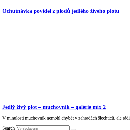
Ochutnávka povidel z plodů jedlého živého plotu
Jedlý živý plot – muchovník – galérie mix 2
V minulosti muchovník nemohl chybět v zahradách šlechticů, ale rádi je
Search