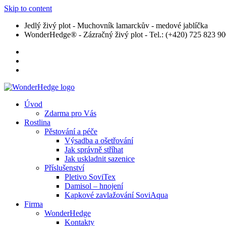
Skip to content
Jedlý živý plot - Muchovník lamarckův - medové jablíčka
WonderHedge® - Zázračný živý plot - Tel.: (+420) 725 823 9
Úvod
Zdarma pro Vás
Rostlina
Pěstování a péče
Výsadba a ošetřování
Jak správně stříhat
Jak uskladnit sazenice
Příslušenství
Pletivo SoviTex
Damisol – hnojení
Kapkové zavlažování SoviAqua
Firma
WonderHedge
Kontakty