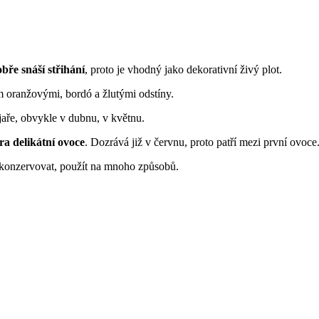
bře snáší střihání
, proto je vhodný jako dekorativní živý plot.
m oranžovými, bordó a žlutými odstíny.
jaře, obvykle v dubnu, v květnu.
a delikátní ovoce
. Dozrává již v červnu, proto patří mezi první ovoce
onzervovat, použít na mnoho způsobů.