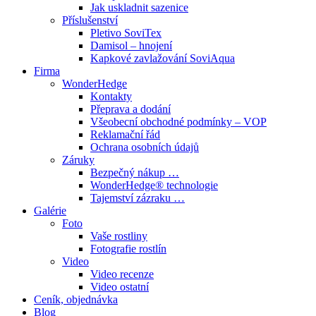
Jak uskladnit sazenice
Příslušenství
Pletivo SoviTex
Damisol – hnojení
Kapkové zavlažování SoviAqua
Firma
WonderHedge
Kontakty
Přeprava a dodání
Všeobecní obchodné podmínky – VOP
Reklamační řád
Ochrana osobních údajů
Záruky
Bezpečný nákup …
WonderHedge® technologie
Tajemství zázraku …
Galérie
Foto
Vaše rostliny
Fotografie rostlín
Video
Video recenze
Video ostatní
Ceník, objednávka
Blog