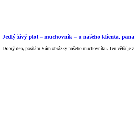
Jedlý živý plot – muchovník – u našeho klienta, pan
Dobrý den, posílám Vám obrázky našeho muchovníku. Ten větší je z r