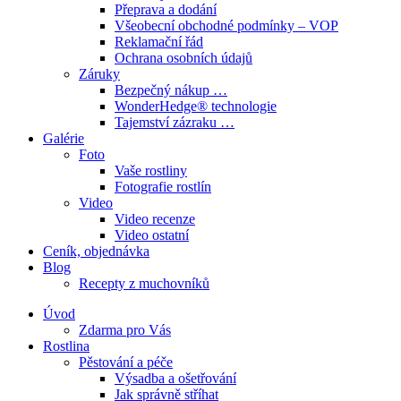
Přeprava a dodání
Všeobecní obchodné podmínky – VOP
Reklamační řád
Ochrana osobních údajů
Záruky
Bezpečný nákup …
WonderHedge® technologie
Tajemství zázraku …
Galérie
Foto
Vaše rostliny
Fotografie rostlín
Video
Video recenze
Video ostatní
Ceník, objednávka
Blog
Recepty z muchovníků
Úvod
Zdarma pro Vás
Rostlina
Pěstování a péče
Výsadba a ošetřování
Jak správně stříhat