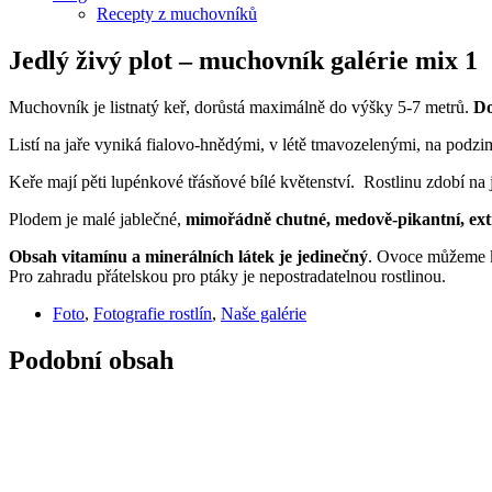
Recepty z muchovníků
Jedlý živý plot – muchovník galérie mix 1
Muchovník je listnatý keř, dorůstá maximálně do výšky 5-7 metrů.
Do
Listí na jaře vyniká fialovo-hnědými, v létě tmavozelenými, na podzi
Keře mají pěti lupénkové třásňové bílé květenství. Rostlinu zdobí na 
Plodem je malé jablečné,
mimořádně chutné, medově-pikantní, extr
Obsah vitamínu a minerálních látek je jedinečný
. Ovoce můžeme k
Pro zahradu přátelskou pro ptáky je nepostradatelnou rostlinou.
Foto
,
Fotografie rostlín
,
Naše galérie
Podobní obsah