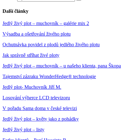
Další články
Jedlý živý plot – muchovník – galérie mix 2
Výsadba a ošetřování živého plotu
Ochutnávka povidel z plodů jedlého živého plotu
Jak správně stříhat živé ploty
Jedlý živý plot – muchovník – u našeho klienta, pana Škopa
Tajemství zázraku WonderHedge® technologie
Jedlý plot- Muchovník Jiří M.
Losování výherce LCD televizoru
V pořadu Sama doma v české televizi
Jedlý živý plot – květy jako z pohádky
Jedlý živý plot – listy