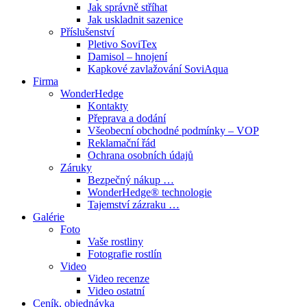
Jak správně stříhat
Jak uskladnit sazenice
Příslušenství
Pletivo SoviTex
Damisol – hnojení
Kapkové zavlažování SoviAqua
Firma
WonderHedge
Kontakty
Přeprava a dodání
Všeobecní obchodné podmínky – VOP
Reklamační řád
Ochrana osobních údajů
Záruky
Bezpečný nákup …
WonderHedge® technologie
Tajemství zázraku …
Galérie
Foto
Vaše rostliny
Fotografie rostlín
Video
Video recenze
Video ostatní
Ceník, objednávka