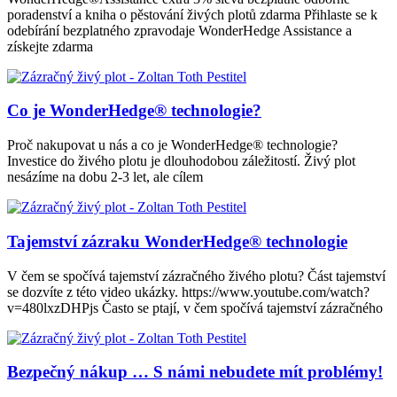
poradenství a kniha o pěstování živých plotů zdarma Přihlaste se k
odebírání bezplatného zpravodaje WonderHedge Assistance a
získejte zdarma
Co je WonderHedge® technologie?
Proč nakupovat u nás a co je WonderHedge® technologie?
Investice do živého plotu je dlouhodobou záležitostí. Živý plot
nesázíme na dobu 2-3 let, ale cílem
Tajemství zázraku WonderHedge® technologie
V čem se spočívá tajemství zázračného živého plotu? Část tajemství
se dozvíte z této video ukázky. https://www.youtube.com/watch?
v=480lxzDHPjs Často se ptají, v čem spočívá tajemství zázračného
Bezpečný nákup … S námi nebudete mít problémy!