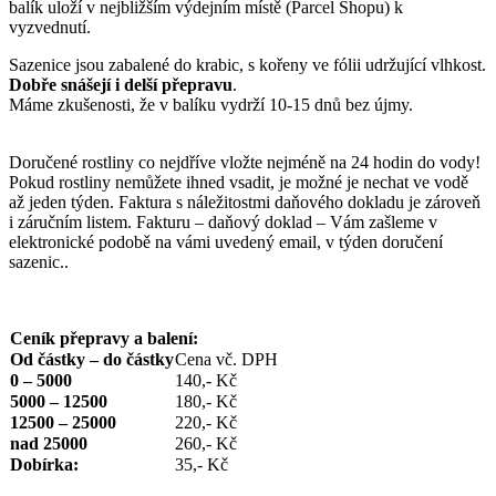
balík uloží v nejbližším výdejním místě (Parcel Shopu) k
vyzvednutí.
Sazenice jsou zabalené do krabic, s kořeny ve fólii udržující vlhkost.
Dobře snášejí i delší přepravu
.
Máme zkušenosti, že v balíku vydrží 10-15 dnů bez újmy.
Doručené rostliny co nejdříve vložte nejméně na 24 hodin do vody!
Pokud rostliny nemůžete ihned vsadit, je možné je nechat ve vodě
až jeden týden. Faktura s náležitostmi daňového dokladu je zároveň
i záručním listem. Fakturu – daňový doklad – Vám zašleme v
elektronické podobě na vámi uvedený email, v týden doručení
sazenic..
Ceník přepravy a balení:
Od částky – do částky
Cena vč. DPH
0 – 5000
140,- Kč
5000 – 12500
180,- Kč
12500 – 25000
220,- Kč
nad 25000
260,- Kč
Dobírka:
35,- Kč