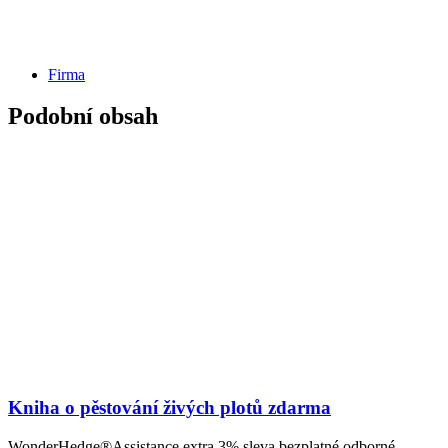
Firma
Podobní obsah
Kniha o pěstování živých plotů zdarma
WonderHedge®Assistance extra 3% sleva bezplatné odborné