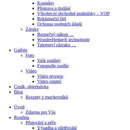
Kontakty
Přeprava a dodání
Všeobecní obchodné podmínky – VOP
Reklamační řád
Ochrana osobních údajů
Záruky
Bezpečný nákup …
WonderHedge® technologie
Tajemství zázraku …
Galérie
Foto
Vaše rostliny
Fotografie rostlín
Video
Video recenze
Video ostatní
Ceník, objednávka
Blog
Recepty z muchovníků
Úvod
Zdarma pro Vás
Rostlina
Pěstování a péče
Výsadba a ošetřování