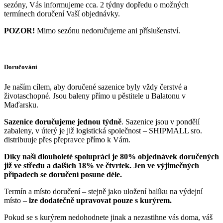
sezóny, Vás informujeme cca. 2 týdny dopředu o možných
termínech doručení Vaší objednávky.
POZOR!
Mimo sezónu nedoručujeme ani příslušenství.
Doručování
Je naším cílem, aby doručené sazenice byly vždy čerstvé a
životaschopné. Jsou baleny přímo u pěstitele u Balatonu v
Maďarsku.
Sazenice doručujeme jednou týdně
. Sazenice jsou v pondělí
zabaleny, v úterý je již logistická společnost – SHIPMALL sro.
distribuuje přes přepravce přímo k Vám.
Díky naší dlouholeté spolupráci je 80% objednávek doručených
již ve středu a dalších 18% ve čtvrtek. Jen ve výjimečných
případech se doručení posune déle.
Termín a místo doručení – stejně jako uložení balíku na výdejní
místo –
lze dodatečně upravovat pouze s kurýrem.
Pokud se s kurýrem nedohodnete jinak a nezastihne vás doma, váš