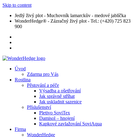
Skip to content
Jedlý živý plot - Muchovník lamarckův - medové jablíčka
WonderHedge® - Zázračný živý plot - Tel.: (+420) 725 823
900
Úvod
Zdarma pro Vás
Rostlina
Pěstování a péče
Výsadba a ošetřování
Jak správně stříhat
Jak uskladnit sazenice
Příslušenství
Pletivo SoviTex
Damisol – hnojení
Kapkové zavlažování SoviAqua
Firma
WonderHedge