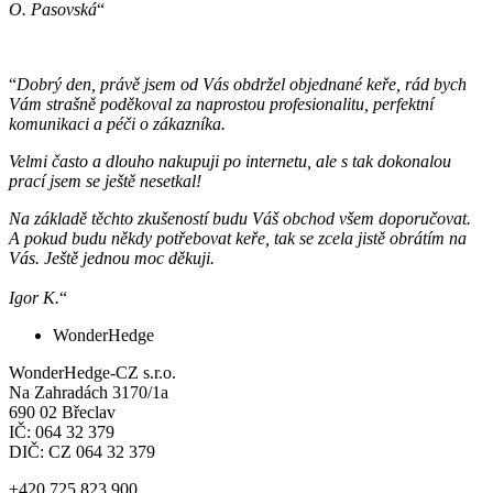
O. Pasovská
“
“
Dobrý den, právě jsem od Vás obdržel objednané keře, rád bych
Vám strašně poděkoval za naprostou profesionalitu, perfektní
komunikaci a péči o zákazníka.
Velmi často a dlouho nakupuji po internetu, ale s tak dokonalou
prací jsem se ještě nesetkal!
Na základě těchto zkušeností budu Váš obchod všem doporučovat.
A pokud budu někdy potřebovat keře, tak se zcela jistě obrátím na
Vás. Ještě jednou moc děkuji.
Igor K.
“
WonderHedge
WonderHedge-CZ s.r.o.
Na Zahradách 3170/1a
690 02 Břeclav
IČ: 064 32 379
DIČ: CZ 064 32 379
+420 725 823 900