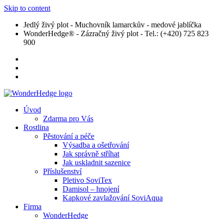
Skip to content
Jedlý živý plot - Muchovník lamarckův - medové jablíčka
WonderHedge® - Zázračný živý plot - Tel.: (+420) 725 823
900
Úvod
Zdarma pro Vás
Rostlina
Pěstování a péče
Výsadba a ošetřování
Jak správně stříhat
Jak uskladnit sazenice
Příslušenství
Pletivo SoviTex
Damisol – hnojení
Kapkové zavlažování SoviAqua
Firma
WonderHedge