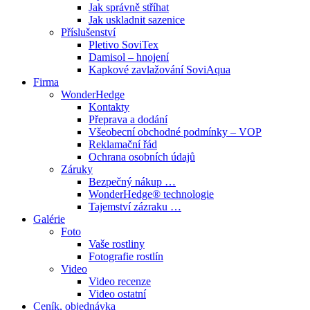
Jak správně stříhat
Jak uskladnit sazenice
Příslušenství
Pletivo SoviTex
Damisol – hnojení
Kapkové zavlažování SoviAqua
Firma
WonderHedge
Kontakty
Přeprava a dodání
Všeobecní obchodné podmínky – VOP
Reklamační řád
Ochrana osobních údajů
Záruky
Bezpečný nákup …
WonderHedge® technologie
Tajemství zázraku …
Galérie
Foto
Vaše rostliny
Fotografie rostlín
Video
Video recenze
Video ostatní
Ceník, objednávka