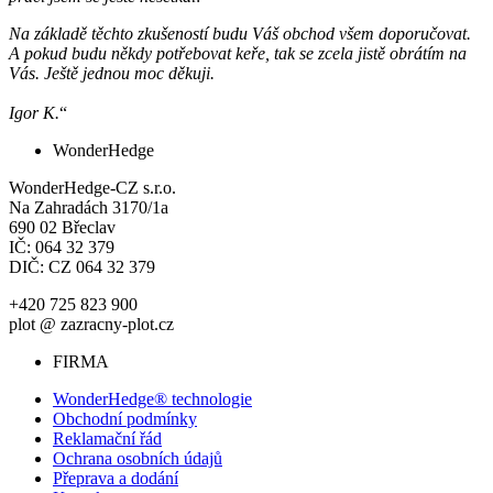
Na základě těchto zkušeností budu Váš obchod všem doporučovat.
A pokud budu někdy potřebovat keře, tak se zcela jistě obrátím na
Vás. Ještě jednou moc děkuji.
Igor K.
“
WonderHedge
WonderHedge-CZ s.r.o.
Na Zahradách 3170/1a
690 02 Břeclav
IČ: 064 32 379
DIČ: CZ 064 32 379
+420 725 823 900
plot @ zazracny-plot.cz
FIRMA
WonderHedge® technologie
Obchodní podmínky
Reklamační řád
Ochrana osobních údajů
Přeprava a dodání