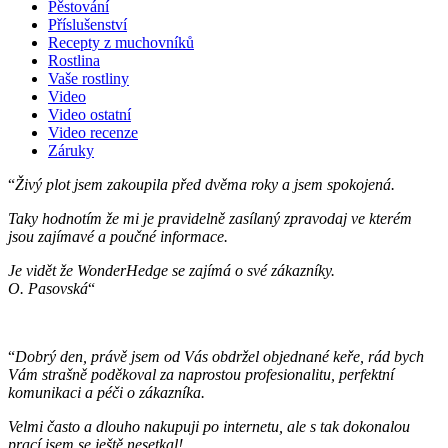
Pěstování
Příslušenství
Recepty z muchovníků
Rostlina
Vaše rostliny
Video
Video ostatní
Video recenze
Záruky
“
Živý plot jsem zakoupila před dvěma roky a jsem spokojená.
Taky hodnotím že mi je pravidelně zasílaný zpravodaj ve kterém
jsou zajímavé a poučné informace.
Je vidět že WonderHedge se zajímá o své zákazníky.
O. Pasovská
“
“
Dobrý den, právě jsem od Vás obdržel objednané keře, rád bych
Vám strašně poděkoval za naprostou profesionalitu, perfektní
komunikaci a péči o zákazníka.
Velmi často a dlouho nakupuji po internetu, ale s tak dokonalou
prací jsem se ještě nesetkal!