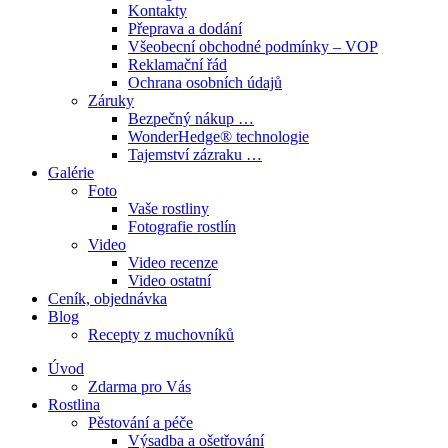
Kontakty
Přeprava a dodání
Všeobecní obchodné podmínky – VOP
Reklamační řád
Ochrana osobních údajů
Záruky
Bezpečný nákup …
WonderHedge® technologie
Tajemství zázraku …
Galérie
Foto
Vaše rostliny
Fotografie rostlín
Video
Video recenze
Video ostatní
Ceník, objednávka
Blog
Recepty z muchovníků
Úvod
Zdarma pro Vás
Rostlina
Pěstování a péče
Výsadba a ošetřování