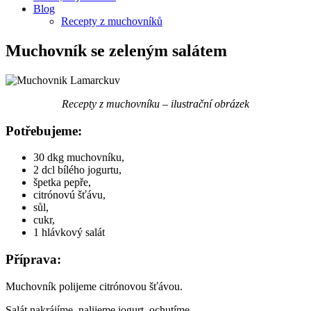
Blog
Recepty z muchovníků
Muchovník se zeleným salátem
Recepty z muchovníku – ilustrační obrázek
Potřebujeme:
30 dkg muchovníku,
2 dcl bílého jogurtu,
špetka pepře,
citrónovú šťávu,
sůl,
cukr,
1 hlávkový salát
Příprava:
Muchovník polijeme citrónovou šťávou.
Salát nakrájíme, nalijeme jogurt, ochutíme.